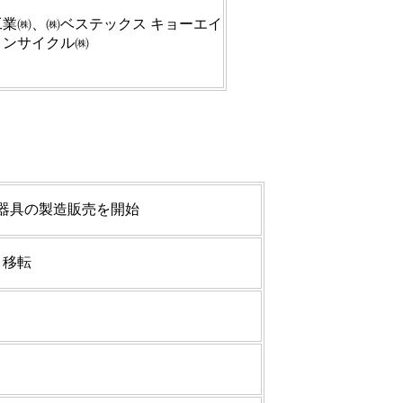
業㈱、㈱ベステックス キョーエイ
トンサイクル㈱
灯器具の製造販売を開始
・移転