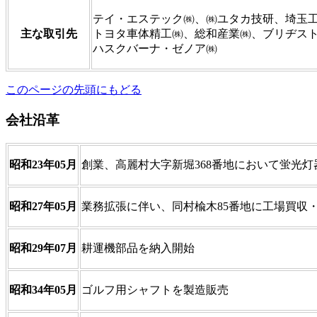
テイ・エステック㈱、㈱ユタカ技研、埼玉工
主な取引先
トヨタ車体精工㈱、総和産業㈱、ブリヂス
ハスクバーナ・ゼノア㈱
このページの先頭にもどる
会社沿革
昭和23年05月
創業、高麗村大字新堀368番地において蛍光
昭和27年05月
業務拡張に伴い、同村楡木85番地に工場買収
昭和29年07月
耕運機部品を納入開始
昭和34年05月
ゴルフ用シャフトを製造販売