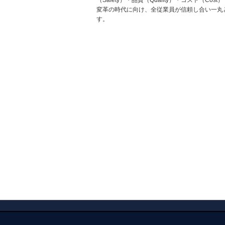
（Safety）・品質（Quality）・コスト（C
変革の時代に向け、全従業員が信頼し合い一丸
す。