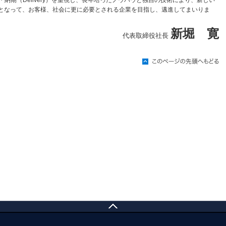
ost）・納期（Delivery）を重視し、長年培ったノウハウと独自の技術により、新しい
となって、お客様、社会に更に必要とされる企業を目指し、邁進してまいりま
新堀 寛
代表取締役社長