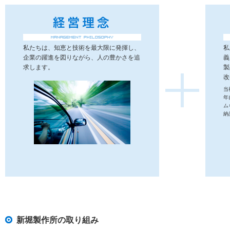
私たちは、知恵と技術を最大限に発揮し、
私
企業の躍進を図りながら、人の豊かさを追
義
求します。
製
改
当
年
ム
納
新堀製作所の取り組み