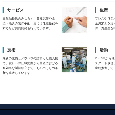
サービス
生産
量産品提供のみならず、各種試作や金
プレスやＮＣ
型・治具の製作手配、更には仕様提案を
金属加工を始
するなど共同開発も行っています。
の一貫生産を
技術
活動
最新の設備とノウハウの詰まった職人技
2007年から
で、設計への仕様提案から量産における
スタートさせ
高効率な製法確立まで、ものづくりの革
継続推進して
新を追求しています。