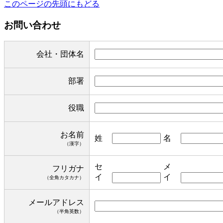
このページの先頭にもどる
お問い合わせ
会社・団体名
部署
役職
お名前
姓
名
（漢字）
セ
メ
フリガナ
イ
イ
（全角カタカナ）
メールアドレス
（半角英数）