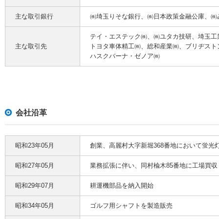
主な取引銀行
㈱埼玉りそな銀行、㈱日本政策金融公庫、㈱
テイ・エステック㈱、㈱ユタカ技研、埼玉工
主な取引先
トヨタ車体精工㈱、総和産業㈱、ブリヂスト
ハスクバーナ・ゼノア㈱
会社沿革
昭和23年05月
創業、高麗村大字新堀368番地において蛍光
昭和27年05月
業務拡張に伴い、同村楡木85番地に工場買収
昭和29年07月
耕運機部品を納入開始
昭和34年05月
ゴルフ用シャフトを製造販売