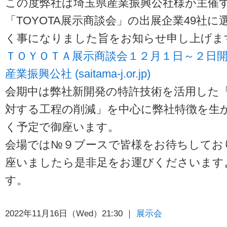
この度弊社は埼玉県産業振興公社様が主催する
「TOYOTA展示商談会」の出展企業49社
く事になりました旨をお知らせ申し上げま
ＴＯＹＯＴＡ展示商談会１２月１日～２日開催
産業振興公社 (saitama-j.or.jp)
会期中は弊社新開発の特許技術を活用した
対する工程の削減」を中心に弊社特徴を生
く予定で御座います。
会場では№９ブースで皆様をお待ちしてお
座いましたら是非足をお運びくださいます
す。
2022年11月16日（Wed）21:30 ｜
展示会