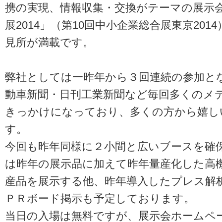
携の実現、情報収集・交換がテーマの展示
展2014」（第10回中小企業総合展東京20
見所が満載です。
弊社としては一昨年から３回連続の参加とな
動車新聞・日刊工業新聞など毎回多くのメ
きっかけになっており、多くの方から嬉し
す。
今回も昨年同様に２小間と広いブースを確
は昨年の展示品に加えて昨年量産化した高
産品を展示する他、昨年導入したプレス解析
ＰＲボード掲示も予定しております。
当日の入場は無料ですが、展示会ホームペ