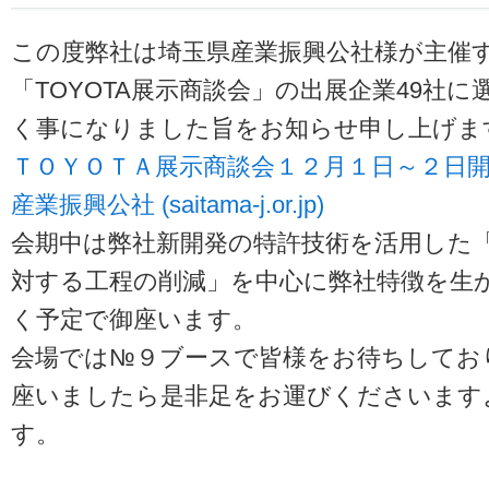
この度弊社は埼玉県産業振興公社様が主催する
「TOYOTA展示商談会」の出展企業49社
く事になりました旨をお知らせ申し上げま
ＴＯＹＯＴＡ展示商談会１２月１日～２日開催
産業振興公社 (saitama-j.or.jp)
会期中は弊社新開発の特許技術を活用した
対する工程の削減」を中心に弊社特徴を生
く予定で御座います。
会場では№９ブースで皆様をお待ちしてお
座いましたら是非足をお運びくださいます
す。